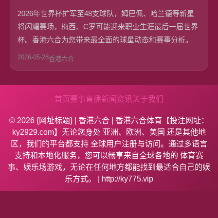
2026年世界杯扩军至48支球队，姆巴佩、哈兰德等新星
将闪耀赛场，梅西、C罗可能迎来职业生涯最后一届世界
杯。香港六合为您带来最全面的球星动态和赛事分析。
2026-05-28
香港六合
首页
赛事直播
新闻资讯
关于我们
© 2026 {网址标题} | 香港六合 | 香港六合体育【投注网址：
ky2929.com】无论您身处 亚洲、欧洲、美国 还是其他地
区，我们的平台都支持 全球用户注册与访问。通过多语言
支持和本地化服务，您可以畅享来自全球各地的 体育赛
事、娱乐场游戏，无论在任何地方都能找到最适合自己的娱
乐方式。 | http://ky775.vip